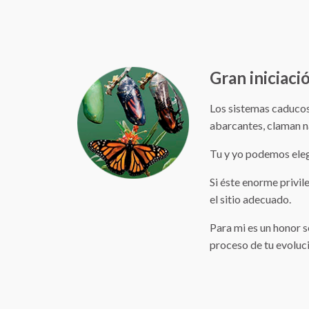
Gran iniciaci
Los sistemas caducos
abarcantes, claman n
Tu y yo podemos elegi
Si éste enorme privil
el sitio adecuado.
Para mi es un honor s
proceso de tu evoluc