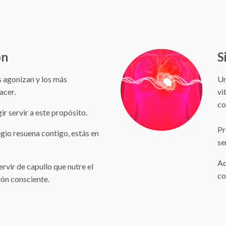
ón
S
 agonizan y los más
Un
acer.
vi
co
r servir a este propósito.
Pr
egio resuena contigo, estás en
se
Aq
ervir de capullo que nutre el
co
ión consciente.